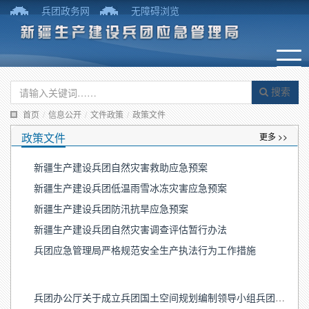
兵团政务网
无障碍浏览
搜索
首页
/
信息公开
/
文件政策
/
政策文件
政策文件
更多 >>
新疆生产建设兵团自然灾害救助应急预案
新疆生产建设兵团低温雨雪冰冻灾害应急预案
新疆生产建设兵团防汛抗旱应急预案
新疆生产建设兵团自然灾害调查评估暂行办法
兵团应急管理局严格规范安全生产执法行为工作措施
兵团办公厅关于成立兵团国土空间规划编制领导小组兵团药品集中采购和使用试点领导小组调整兵团安全生产委员会成员单位和组成人员的通知