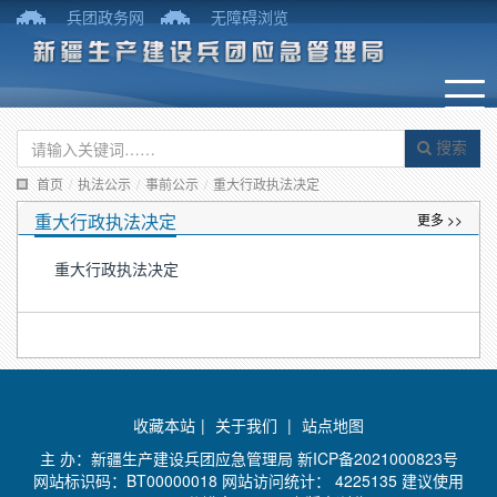
兵团政务网
无障碍浏览
搜索
首页
/
执法公示
/
事前公示
/
重大行政执法决定
重大行政执法决定
更多 >>
重大行政执法决定
收藏本站
|
关于我们
|
站点地图
主 办：新疆生产建设兵团应急管理局
新ICP备2021000823号
网站标识码：BT00000018 网站访问统计：
4225135 建议使用