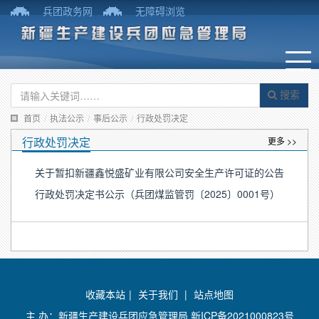
兵团政务网
无障碍浏览
搜索
首页
/
执法公示
/
事后公示
/
行政处罚决定
行政处罚决定
更多 >>
关于暂扣新疆鑫悦盛矿业有限公司安全生产许可证的公告
行政处罚决定书公示（兵团煤监管罚〔2025〕0001号）
收藏本站
|
关于我们
|
站点地图
主 办：新疆生产建设兵团应急管理局
新ICP备2021000823号