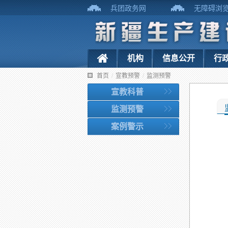
兵团政务网
无障碍浏
机构
信息公开
行
首页
/
宣教预警
/
监测预警
宣教科普
监测预警
案例警示