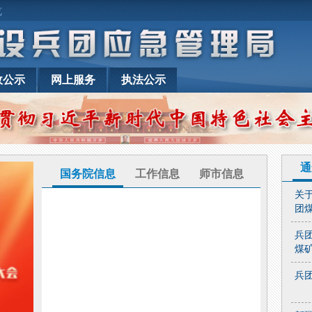
览
政公示
网上服务
执法公示
通
国务院信息
工作信息
师市信息
关
团
兵
煤
兵