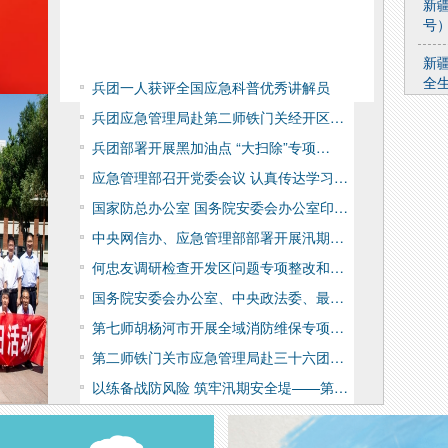
新
号
新
全
兵团一人获评全国应急科普优秀讲解员
兵团应急管理局赴第二师铁门关经开区…
关
业
兵团部署开展黑加油点 “大扫除”专项…
应急管理部召开党委会议 认真传达学习…
关
布
国家防总办公室 国务院安委会办公室印…
新
中央网信办、应急管理部部署开展汛期…
号
何忠友调研检查开发区问题专项整改和…
国务院安委会办公室、中央政法委、最…
第七师胡杨河市开展全域消防维保专项…
第二师铁门关市应急管理局赴三十六团…
以练备战防风险 筑牢汛期安全堤——第…
第十四师昆玉市安全生产和防灾减灾委…
胡杨河畔夜间防溺水实操演示活动筑牢…