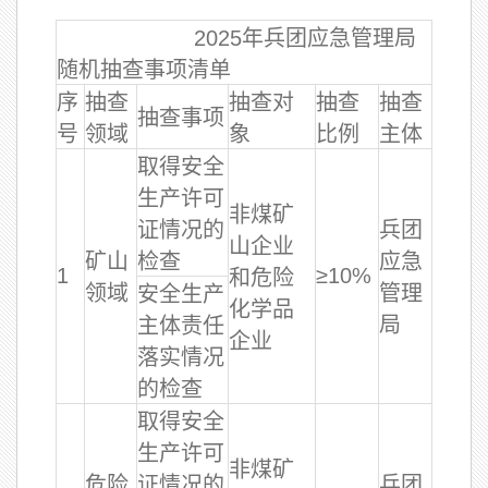
2025年兵团应急管理局
随机抽查事项清单
序
抽查
抽查对
抽查
抽查
抽查事项
号
领域
象
比例
主体
取得安全
生产许可
非煤矿
证情况的
兵团
山企业
矿山
检查
应急
1
≥10%
和危险
领域
管理
安全生产
化学品
局
主体责任
企业
落实情况
的检查
取得安全
生产许可
非煤矿
危险
证情况的
兵团