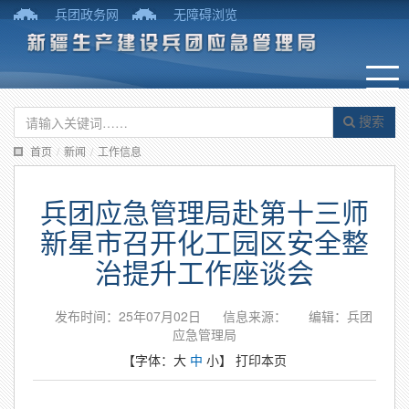
兵团政务网
无障碍浏览
搜索
首页
/
新闻
/
工作信息
兵团应急管理局赴第十三师
新星市召开化工园区安全整
治提升工作座谈会
发布时间：25年07月02日
信息来源：
编辑：兵团
应急管理局
【字体：
大
中
小
】
打印本页