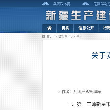
兵团政务网
无障碍浏
机构
信息公开
行
首页
/
宣教预警
/
案例警示
关于
作者：兵团应急管理局
一、第十三师新星